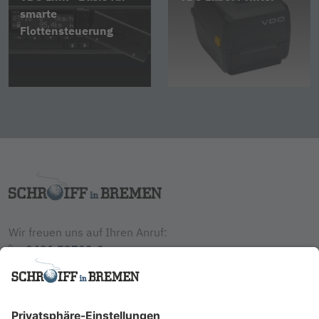
smarte
Flottensteuerung
Wir freuen uns auf Ihren Anruf:
0421 53709-0
Schreiben Sie uns jederzeit:
info@schroiff.de