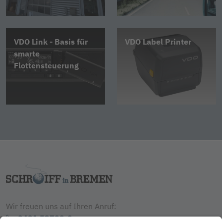
VDO Link - Basis für
VDO Label Printer
smarte
Flottensteuerung
Wir freuen uns auf Ihren Anruf:
0421 53709-0