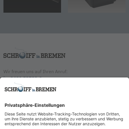
Wir freuen uns auf Ihren Anruf:
0421 53709-0
Schreiben Sie uns jederzeit:
info@schroiff.de
SCHROIFF GmbH & Co. KG
Europaallee 1 - 3
28309 Bremen