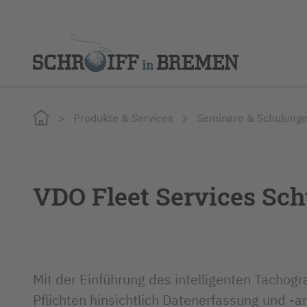
Rundum-Lösungen
Spedition & Logistik
Autohäus
Über un
Produkte & Services
Seminare & Schulung
Fahrtenschreiber
Städte, Gemeinden & Versorger
Entsorg
Telematik & Flottensteuerung
VDO Fleet Services Sc
Mit der Einführung des intelligenten Tachog
Pflichten hinsichtlich Datenerfassung und -