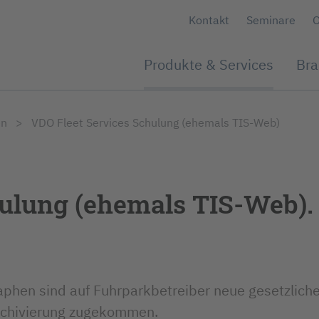
Kontakt
Seminare
O
Produkte & Services
Bra
Produkte
er & Werkstätten
s
Kundendienst-Flotten
Karriere
Kunden-Magazin
en
VDO Fleet Services Schulung (ehemals TIS-Web)
Fahrzeugtechnik
ungsunternehmen
Navigation & Audio
hulung (ehemals TIS-Web).
raphen sind auf Fuhrparkbetreiber neue gesetzliche
archivierung zugekommen.
