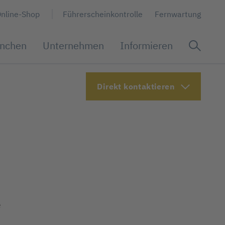
nline-Shop
Führerscheinkontrolle
Fernwartung
nchen
Unternehmen
Informieren
Dienstleistungen
Bus & ÖPNV
Kontakt
Häufige Fragen
Direkt kontaktieren
Seminare & Schulungen
Werkstatt, Installation & Reparatur
 