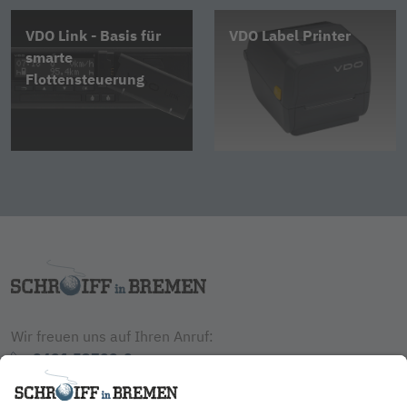
VDO Link - Basis für
VDO Label Printer
smarte
Flottensteuerung
Wir freuen uns auf Ihren Anruf:
0421 53709-0
Schreiben Sie uns jederzeit: