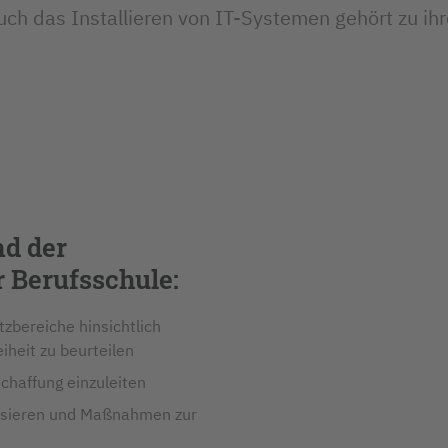
uch das Installieren von IT-Systemen gehört zu ih
nd der
r Berufsschule:
zbereiche hinsichtlich
eiheit zu beurteilen
haffung einzuleiten
lysieren und Maßnahmen zur