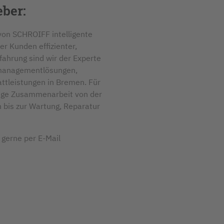
eber:
von SCHROIFF intelligente
r Kunden effizienter,
fahrung sind wir der Experte
enmanagementlösungen,
ttleistungen in Bremen. Für
stige Zusammenarbeit von der
n bis zur Wartung, Reparatur
 gerne per E-Mail