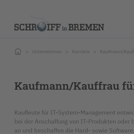
Rundum-Lösungen
Spedition & Logistik
Autohäus
Über un
Unternehmen
Karriere
Kaufmann/Kauf
Fahrtenschreiber
Städte, Gemeinden & Versorger
Entsorg
Telematik & Flottensteuerung
Kaufmann/Kauffrau fü
Kaufleute für IT-System-Management entwic
bei der Anschaffung von IT-Produkten oder 
an und beschaffen die Hard- sowie Software