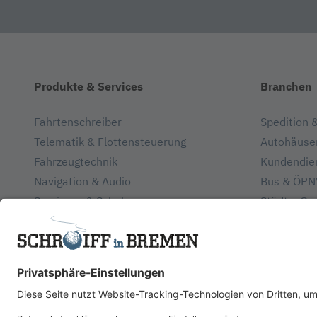
Produkte & Services
Branchen
Fahrtenschreiber
Spedition &
Telematik & Flottensteuerung
Autohäuse
Fahrzeugtechnik
Kundendien
Navigation & Audio
Bus & ÖPN
Seminare & Schulungen
Städte, Ge
Werkstatt, Installation & Reparatur
Entsorgun