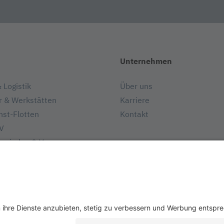
Unternehmen
 Logistik
Über uns
r & Werkstätten
Karriere
st-Flotten
Kontakt
V
meinden & Versorger
Informieren
gsunternehmen
Kunden-Magazin
Häufige Fragen