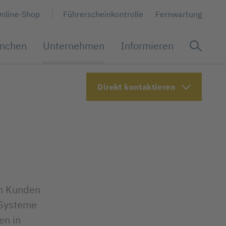
nline-Shop
Führerscheinkontrolle
Fernwartung
nchen
Unternehmen
Informieren
Dienstleistungen
Bus & ÖPNV
Kontakt
Häufige Fragen
Direkt kontaktieren
Seminare & Schulungen
Werkstatt, Installation & Reparatur
en Kunden
 Systeme
en in