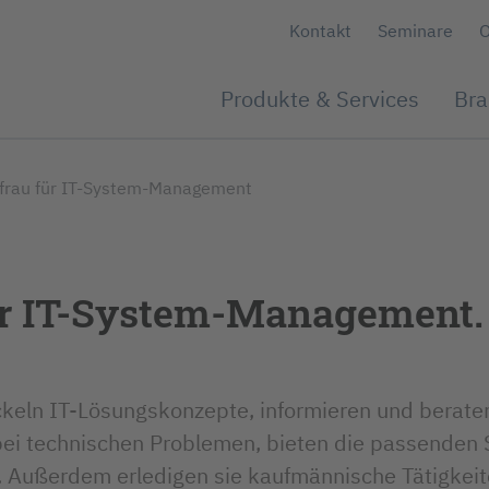
Kontakt
Seminare
O
Produkte & Services
Bra
Produkte
er & Werkstätten
s
Kundendienst-Flotten
Karriere
Kunden-Magazin
frau für IT-System-Management
Fahrzeugtechnik
ungsunternehmen
Navigation & Audio
r IT-System-Management.
keln IT-Lösungskonzepte, informieren und berat
bei technischen Problemen, bieten die passenden
. Außerdem erledigen sie kaufmännische Tätigkeit