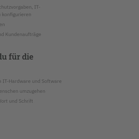
chutzvorgaben, IT-
 konfigurieren
sen
nd Kundenaufträge
u für die
an IT-Hardware und Software
 Menschen umzugehen
rt und Schrift