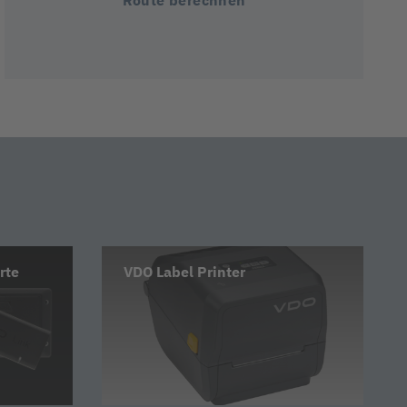
rte
VDO Label Printer