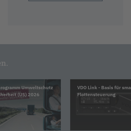
en.
programm Umweltschutz
VDO Link - Basis für sma
herheit (US) 2026
Flottensteuerung