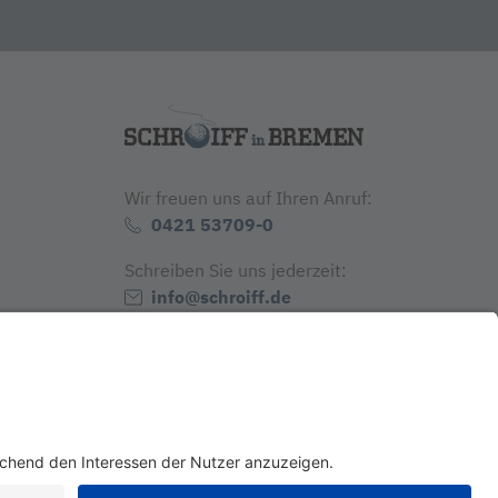
Wir freuen uns auf Ihren Anruf:
0421 53709-0
Schreiben Sie uns jederzeit:
info@schroiff.de
SCHROIFF GmbH & Co. KG
Europaallee 1 - 3
28309 Bremen